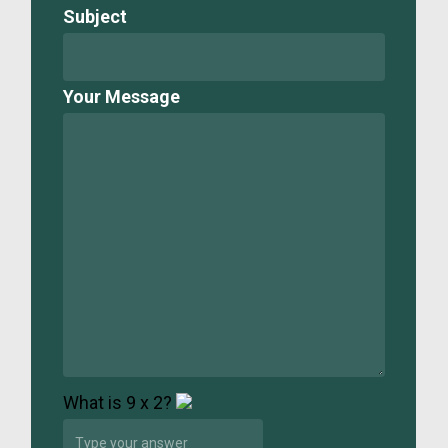
Subject
Your Message
What is
9
x
2
?